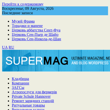
Перейти к содержимому
Воскресенье, 09 Августа, 2026
Последние записи
Музей Фрама
Тораджи и манене
Церковь аббатства Сент-Фуа
Церковь Сен-Пьер де Шайо
Церковь Сен-Никола-де-Шан
UA
RU
Кладбища
Компании
ЗАГСы
Агропослуги для фермерів
Private Schule Hannover
Ремонт зарядних станцій
Ритуальные товары
Ритуальные услуги