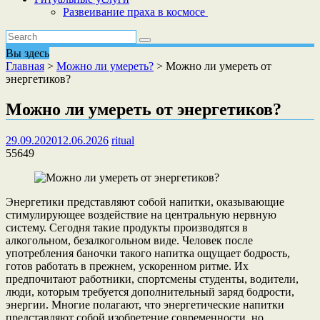
Развеивание праха в космосе
Вы здесь
Главная
>
Можно ли умереть?
>
Можно ли умереть от
энергетиков?
Можно ли умереть от энергетиков?
29.09.2020
12.06.2026
ritual
55649
Энергетики представляют собой напитки, оказывающие
стимулирующее воздействие на центральную нервную
систему. Сегодня такие продукты производятся в
алкогольном, безалкогольном виде. Человек после
употребления баночки такого напитка ощущает бодрость,
готов работать в прежнем, ускоренном ритме. Их
предпочитают работники, спортсмены студенты, водители,
люди, которым требуется дополнительный заряд бодрости,
энергии. Многие полагают, что энергетические напитки
представляют собой изобретение современности, но