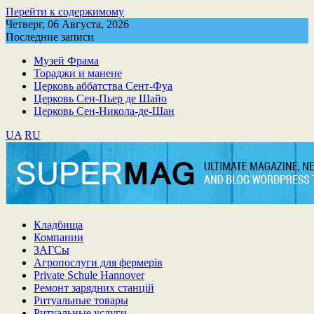
Перейти к содержимому
Четверг, 06 Августа, 2026
Последние записи
Музей Фрама
Тораджи и манене
Церковь аббатства Сент-Фуа
Церковь Сен-Пьер де Шайо
Церковь Сен-Никола-де-Шан
UA
RU
Кладбища
Компании
ЗАГСы
Агропослуги для фермерів
Private Schule Hannover
Ремонт зарядних станцій
Ритуальные товары
Ритуальные услуги