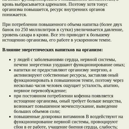
кровь выбрасывается адреналин. Поэтому хотя тонус
организма повышается, ресурс внутренних органов
понижается.
При потреблении повышенного объема напитка (более двух
банок по 250 миллилитров в сутки) увеличивается давление,
уровень сахара в крови. Все это приводит к большему
истощению организма, его работе в ускоренном темпе.
Влияние энергетических напитков на организм:
у людей с заболеваниями сердца, нервной системы,
печени энергетики ухудшают функционирование оных;
напитки не предоставляют организму энергию, а
активизируют собственные ресурсы, заставляя оный
функционировать в повышенном темпе, поэтому через
несколько часов человек ощущает усталость, апатию,
нервное перевозбуждение;
при постоянном потреблении кофеина появляется
истощение организма, оный требует больше вещества,
возникает повышенное мочеиспускание, выведение
больших объемов соли;
повышенные дозировки витаминов B воздействуют на
функционирование нервной системы, провоцируют
сбои в ее работе, учащение биения сердца, слабость;