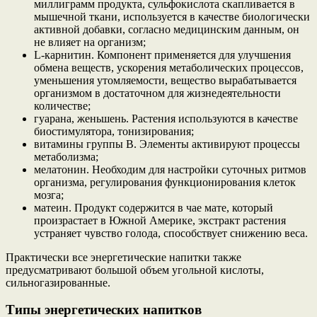
миллиграмм продукта, сульфокислота скапливается в
мышечной ткани, используется в качестве биологически
активной добавки, согласно медицинским данным, он
не влияет на организм;
L-карнитин. Компонент применяется для улучшения
обмена веществ, ускорения метаболических процессов,
уменьшения утомляемости, вещество вырабатывается
организмом в достаточном для жизнедеятельности
количестве;
гуарана, женьшень. Растения используются в качестве
биостимулятора, тонизирования;
витамины группы B. Элементы активируют процессы
метаболизма;
мелатонин. Необходим для настройки суточных ритмов
организма, регулирования функционирования клеток
мозга;
матеин. Продукт содержится в чае мате, который
произрастает в Южной Америке, экстракт растения
устраняет чувство голода, способствует снижению веса.
Практически все энергетические напитки также
предусматривают большой объем угольной кислоты,
сильногазированные.
Типы энергетических напитков