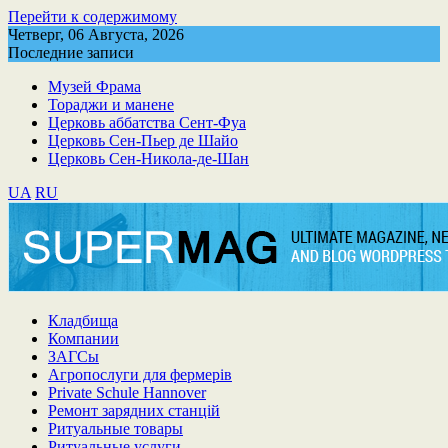
Перейти к содержимому
Четверг, 06 Августа, 2026
Последние записи
Музей Фрама
Тораджи и манене
Церковь аббатства Сент-Фуа
Церковь Сен-Пьер де Шайо
Церковь Сен-Никола-де-Шан
UA
RU
Кладбища
Компании
ЗАГСы
Агропослуги для фермерів
Private Schule Hannover
Ремонт зарядних станцій
Ритуальные товары
Ритуальные услуги