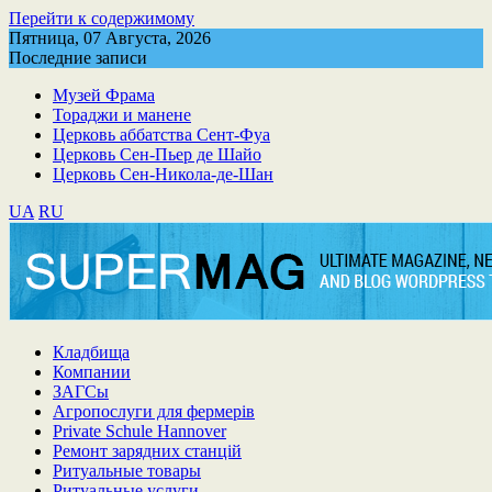
Перейти к содержимому
Пятница, 07 Августа, 2026
Последние записи
Музей Фрама
Тораджи и манене
Церковь аббатства Сент-Фуа
Церковь Сен-Пьер де Шайо
Церковь Сен-Никола-де-Шан
UA
RU
Кладбища
Компании
ЗАГСы
Агропослуги для фермерів
Private Schule Hannover
Ремонт зарядних станцій
Ритуальные товары
Ритуальные услуги