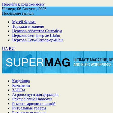
Перейти к содержимому
Четверг, 06 Августа, 2026
Последние записи
Музей Фрама
Тораджи и манене
Церковь аббатства Сент-Фуа
Церковь Сен-Пьер де Шайо
Церковь Сен-Никола-де-Шан
UA
RU
Кладбища
Компании
ЗАГСы
Агропослуги для фермерів
Private Schule Hannover
Ремонт зарядних станцій
Ритуальные товары
Ритуальные услуги