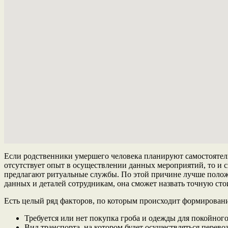
Если родственники умершего человека планируют самостоятельн
отсутствует опыт в осуществлении данных мероприятий, то и ск
предлагают ритуальные службы. По этой причине лучше полож
данных и деталей сотрудникам, она сможет назвать точную сто
Есть целый ряд факторов, по которым происходит формирован
Требуется или нет покупка гроба и одежды для покойного.
Вид транспорта, на котором будет осуществляться перевоз