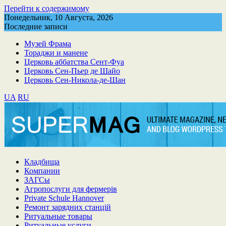
Перейти к содержимому
Понедельник, 10 Августа, 2026
Последние записи
Музей Фрама
Тораджи и манене
Церковь аббатства Сент-Фуа
Церковь Сен-Пьер де Шайо
Церковь Сен-Никола-де-Шан
UA
RU
Кладбища
Компании
ЗАГСы
Агропослуги для фермерів
Private Schule Hannover
Ремонт зарядних станцій
Ритуальные товары
Ритуальные услуги