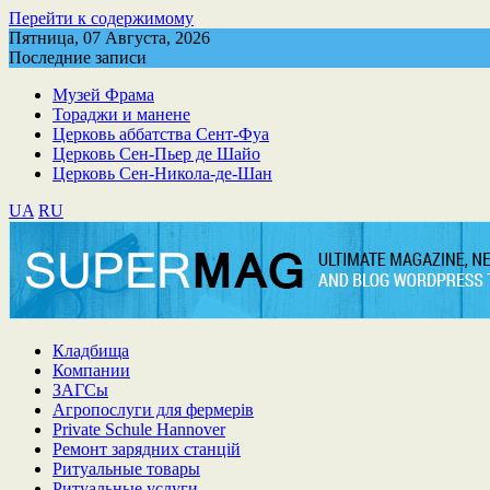
Перейти к содержимому
Пятница, 07 Августа, 2026
Последние записи
Музей Фрама
Тораджи и манене
Церковь аббатства Сент-Фуа
Церковь Сен-Пьер де Шайо
Церковь Сен-Никола-де-Шан
UA
RU
Кладбища
Компании
ЗАГСы
Агропослуги для фермерів
Private Schule Hannover
Ремонт зарядних станцій
Ритуальные товары
Ритуальные услуги