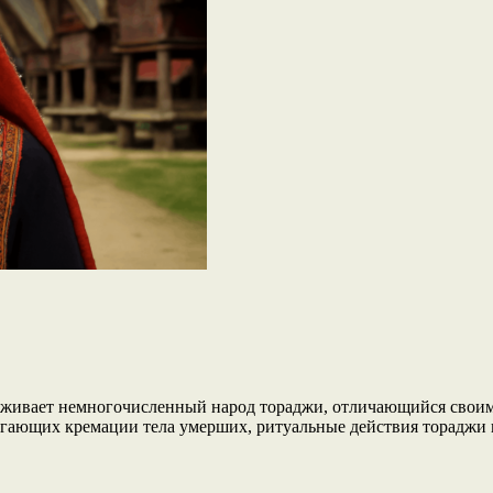
роживает немногочисленный народ тораджи, отличающийся свои
гающих кремации тела умерших, ритуальные действия тораджи в