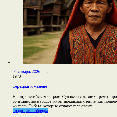
05 января, 2026
ritual
1973
Тораджи и манене
На индонезийском острове Сулавеси с давних времен п
большинства народов мира, предающих земле или подвер
жителей Тибета, которые отдают тела своих...
Традиции и обряды