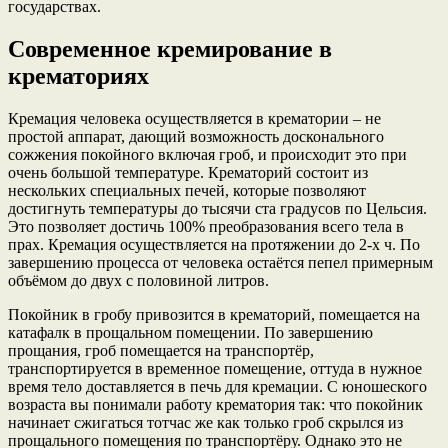
государствах.
Современное кремирование в
крематориях
Кремация человека осуществляется в крематории – не
простой аппарат, дающий возможность досконального
сожжения покойного включая гроб, и происходит это при
очень большой температуре. Крематорий состоит из
нескольких специальных печей, которые позволяют
достигнуть температуры до тысячи ста градусов по Цельсия.
Это позволяет достичь 100% преобразования всего тела в
прах. Кремация осуществляется на протяжении до 2-х ч. По
завершению процесса от человека остаётся пепел примерным
объёмом до двух с половиной литров.
Покойник в гробу привозится в крематорий, помещается на
катафалк в прощальном помещении. По завершению
прощания, гроб помещается на транспортёр,
транспортируется в временное помещение, оттуда в нужное
время тело доставляется в печь для кремации. С юношеского
возраста вы понимали работу крематория так: что покойник
начинает сжигаться тотчас же как только гроб скрылся из
прощального помещения по транспортёру. Однако это не