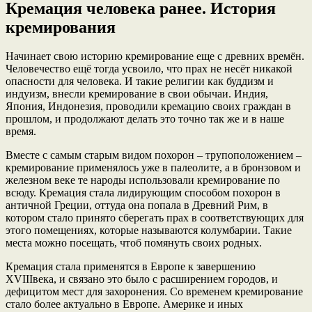
Кремация человека ранее. История
кремирования
Начинает свою историю кремирование еще с древних времён.
Человечество ещё тогда усвоило, что прах не несёт никакой
опасности для человека. И такие религии как буддизм и
индуизм, внесли кремирование в свои обычаи. Индия,
Япония, Индонезия, проводили кремацию своих граждан в
прошлом, и продолжают делать это точно так же и в наше
время.
Вместе с самым старым видом похорон – трупоположением –
кремирование применялось уже в палеолите, а в бронзовом и
железном веке те народы использовали кремирование по
всюду. Кремация стала лидирующим способом похорон в
античной Греции, оттуда она попала в Древний Рим, в
котором стало принято сберегать прах в соответствующих для
этого помещениях, которые называются колумбарии. Такие
места можно посещать, чтоб помянуть своих родных.
Кремация стала применятся в Европе к завершению
ХVIIIвека, и связано это было с расширением городов, и
дефицитом мест для захоронения. Со временем кремирование
стало более актуально в Европе. Америке и иных