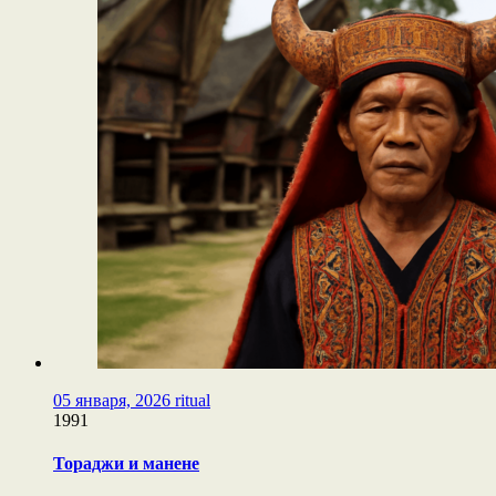
05 января, 2026
ritual
1991
Тораджи и манене