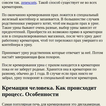
совсем так.
zenescorts
. Такой способ существует не во всех
крематориях.
По окончанию кремирования прах ложится в специальный
железный контейнер и запаивается. В большинстве случаев
родственники умершего хотят, чтоб им выдали прах в урне.
Такие урны бывают очень разные, выбор урны зависит от
предпочтений. Приобрести их возможно прямо в крематории
или в специализированных магазинах, после чего урну дают
работнику крематория, чтоб тот переложил прах умершего из
контейнера в урну.
Принимает урну родственник которые отвечает за неё. Потом
настаёт завершающая фаза похорон.
После кремирования урна с прахом находится в крематории
пока ее не заберут родные. Хранится она в крематории по
разному, обычно до 1 года. В случае если прах никто не
забрал, урну похоронят в специальной могиле крематория.
Кремация человека. Как происходит
процесс. Особенности
Самая популярная печь для кремирования это двухкамерная.