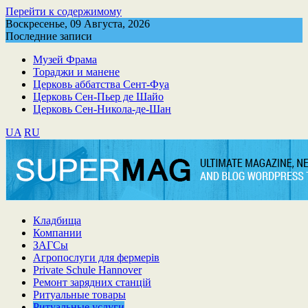
Перейти к содержимому
Воскресенье, 09 Августа, 2026
Последние записи
Музей Фрама
Тораджи и манене
Церковь аббатства Сент-Фуа
Церковь Сен-Пьер де Шайо
Церковь Сен-Никола-де-Шан
UA
RU
Кладбища
Компании
ЗАГСы
Агропослуги для фермерів
Private Schule Hannover
Ремонт зарядних станцій
Ритуальные товары
Ритуальные услуги