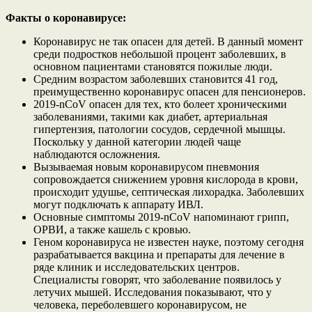
Факты о коронавирусе:
Коронавирус не так опасен для детей. В данный момент
среди подростков небольшой процент заболевших, в
основном пациентами становятся пожилые люди.
Средним возрастом заболевших становится 41 год,
преимущественно коронавирус опасен для пенсионеров.
2019-nCoV опасен для тех, кто болеет хроническими
заболеваниями, такими как диабет, артериальная
гипертензия, патологии сосудов, сердечной мышцы.
Поскольку у данной категории людей чаще
наблюдаются осложнения.
Вызываемая новым коронавирусом пневмония
сопровождается снижением уровня кислорода в крови,
происходит удушье, септическая лихорадка. Заболевших
могут подключать к аппарату ИВЛ.
Основные симптомы 2019-nCoV напоминают грипп,
ОРВИ, а также кашель с кровью.
Геном коронавируса не известен науке, поэтому сегодня
разрабатывается вакцина и препараты для лечение в
ряде клиник и исследовательских центров.
Специалисты говорят, что заболевание появилось у
летучих мышей. Исследования показывают, что у
человека, переболевшего коронавирусом, не