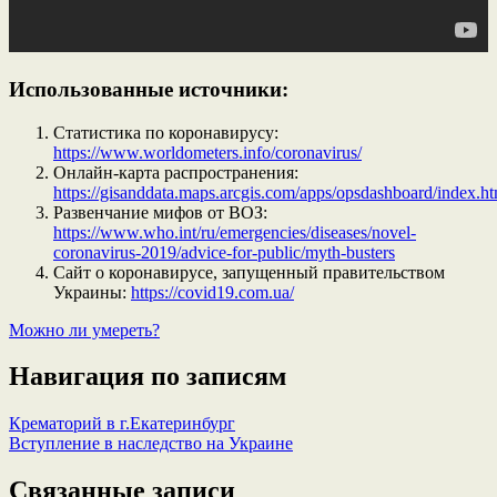
Использованные источники:
Статистика по коронавирусу:
https://www.worldometers.info/coronavirus/
Онлайн-карта распространения:
https://gisanddata.maps.arcgis.com/apps/opsdashboard/inde
Развенчание мифов от ВОЗ:
https://www.who.int/ru/emergencies/diseases/novel-
coronavirus-2019/advice-for-public/myth-busters
Сайт о коронавирусе, запущенный правительством
Украины:
https://covid19.com.ua/
Можно ли умереть?
Навигация по записям
Крематорий в г.Екатеринбург
Вступление в наследство на Украине
Связанные записи