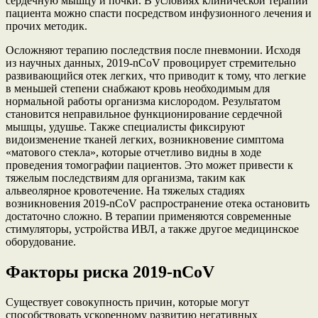
сердечную мышцу и почки. В условиях клинической терапии
пациента можно спасти посредством инфузионного лечения и
прочих методик.
Осложняют терапию последствия после пневмонии. Исходя
из научных данных, 2019-nCoV провоцирует стремительно
развивающийся отек легких, что приводит к тому, что легкие
в меньшей степени снабжают кровь необходимым для
нормальной работы организма кислородом. Результатом
становится неправильное функционирование сердечной
мышцы, удушье. Также специалисты фиксируют
видоизменение тканей легких, возникновение симптома
«матового стекла», которые отчетливо видны в ходе
проведения томографии пациентов. Это может привести к
тяжелым последствиям для организма, таким как
альвеолярное кровотечение. На тяжелых стадиях
возникновения 2019-nCoV распространение отека остановить
достаточно сложно. В терапии применяются современные
стимуляторы, устройства ИВЛ, а также другое медицинское
оборудование.
Факторы риска 2019-nCoV
Существует совокупность причин, которые могут
способствовать ускоренному развитию негативных