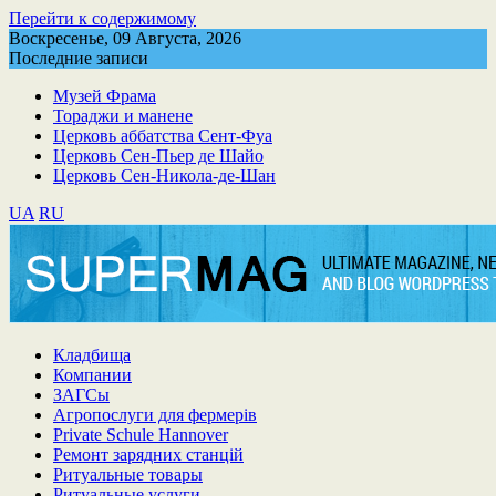
Перейти к содержимому
Воскресенье, 09 Августа, 2026
Последние записи
Музей Фрама
Тораджи и манене
Церковь аббатства Сент-Фуа
Церковь Сен-Пьер де Шайо
Церковь Сен-Никола-де-Шан
UA
RU
Кладбища
Компании
ЗАГСы
Агропослуги для фермерів
Private Schule Hannover
Ремонт зарядних станцій
Ритуальные товары
Ритуальные услуги