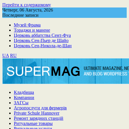
Перейти к содержимому
Четверг, 06 Августа, 2026
Последние записи
Музей Фрама
Тораджи и манене
Церковь аббатства Сент-Фуа
Церковь Сен-Пьер де Шайо
Церковь Сен-Никола-де-Шан
UA
RU
Кладбища
Компании
ЗАГСы
Агропослуги для фермерів
Private Schule Hannover
Ремонт зарядних станцій
Ритуальные товары
Ритуальные услуги