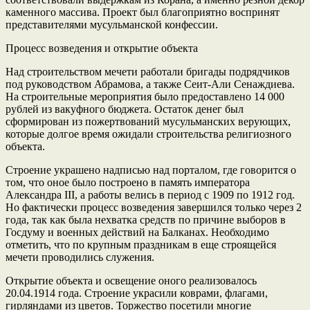
каменного массива. Проект был благоприятно воспринят
представителями мусульманской конфессии.
Процесс возведения и открытие объекта
Над строительством мечети работали бригады подрядчиков
под руководством Абрамова, а также Сеит-Али Сенаждиева.
На строительные мероприятия было предоставлено 14 000
рублей из вакуфного бюджета. Остаток денег был
сформирован из пожертвований мусульманских верующих,
которые долгое время ожидали строительства религиозного
объекта.
Строение украшено надписью над порталом, где говорится о
том, что оное было построено в память императора
Александра III, а работы велись в период с 1909 по 1912 год.
Но фактически процесс возведения завершился только через 2
года, так как была нехватка средств по причине выборов в
Госдуму и военных действий на Балканах. Необходимо
отметить, что по крупным праздникам в еще строящейся
мечети проводились служения.
Открытие объекта и освещение оного реализовалось
20.04.1914 года. Строение украсили коврами, флагами,
гирляндами из цветов. Торжество посетили многие