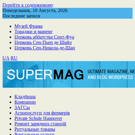
Перейти к содержимому
Понедельник, 10 Августа, 2026
Последние записи
Музей Фрама
Тораджи и манене
Церковь аббатства Сент-Фуа
Церковь Сен-Пьер де Шайо
Церковь Сен-Никола-де-Шан
UA
RU
Кладбища
Компании
ЗАГСы
Агропослуги для фермерів
Private Schule Hannover
Ремонт зарядних станцій
Ритуальные товары
Ритуальные услуги