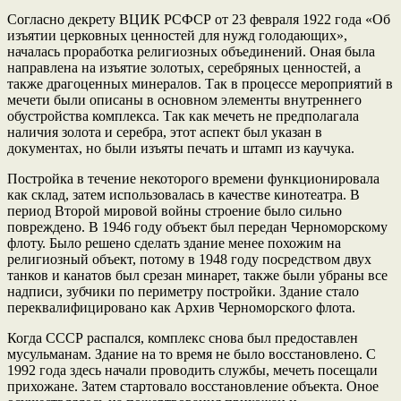
Согласно декрету ВЦИК РСФСР от 23 февраля 1922 года «Об
изъятии церковных ценностей для нужд голодающих»,
началась проработка религиозных объединений. Оная была
направлена на изъятие золотых, серебряных ценностей, а
также драгоценных минералов. Так в процессе мероприятий в
мечети были описаны в основном элементы внутреннего
обустройства комплекса. Так как мечеть не предполагала
наличия золота и серебра, этот аспект был указан в
документах, но были изъяты печать и штамп из каучука.
Постройка в течение некоторого времени функционировала
как склад, затем использовалась в качестве кинотеатра. В
период Второй мировой войны строение было сильно
повреждено. В 1946 году объект был передан Черноморскому
флоту. Было решено сделать здание менее похожим на
религиозный объект, потому в 1948 году посредством двух
танков и канатов был срезан минарет, также были убраны все
надписи, зубчики по периметру постройки. Здание стало
переквалифицировано как Архив Черноморского флота.
Когда СССР распался, комплекс снова был предоставлен
мусульманам. Здание на то время не было восстановлено. С
1992 года здесь начали проводить службы, мечеть посещали
прихожане. Затем стартовало восстановление объекта. Оное