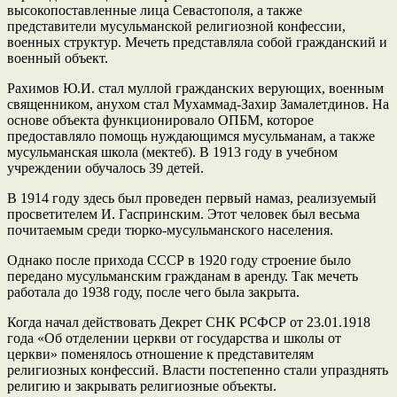
высокопоставленные лица Севастополя, а также
представители мусульманской религиозной конфессии,
военных структур. Мечеть представляла собой гражданский и
военный объект.
Рахимов Ю.И. стал муллой гражданских верующих, военным
священником, анухом стал Мухаммад-Захир Замалетдинов. На
основе объекта функционировало ОПБМ, которое
предоставляло помощь нуждающимся мусульманам, а также
мусульманская школа (мектеб). В 1913 году в учебном
учреждении обучалось 39 детей.
В 1914 году здесь был проведен первый намаз, реализуемый
просветителем И. Гаспринским. Этот человек был весьма
почитаемым среди тюрко-мусульманского населения.
Однако после прихода СССР в 1920 году строение было
передано мусульманским гражданам в аренду. Так мечеть
работала до 1938 году, после чего была закрыта.
Когда начал действовать Декрет СНК РСФСР от 23.01.1918
года «Об отделении церкви от государства и школы от
церкви» поменялось отношение к представителям
религиозных конфессий. Власти постепенно стали упразднять
религию и закрывать религиозные объекты.