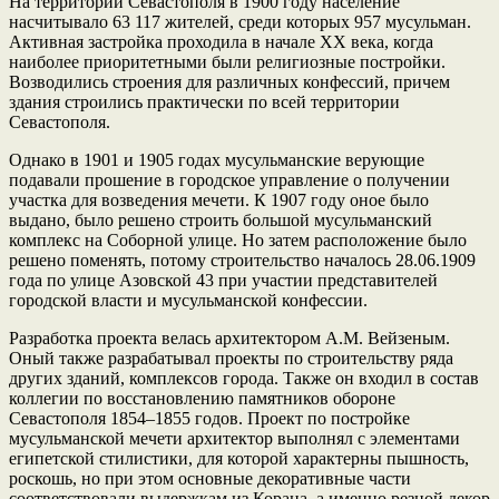
На территории Севастополя в 1900 году население
насчитывало 63 117 жителей, среди которых 957 мусульман.
Активная застройка проходила в начале XX века, когда
наиболее приоритетными были религиозные постройки.
Возводились строения для различных конфессий, причем
здания строились практически по всей территории
Севастополя.
Однако в 1901 и 1905 годах мусульманские верующие
подавали прошение в городское управление о получении
участка для возведения мечети. К 1907 году оное было
выдано, было решено строить большой мусульманский
комплекс на Соборной улице. Но затем расположение было
решено поменять, потому строительство началось 28.06.1909
года по улице Азовской 43 при участии представителей
городской власти и мусульманской конфессии.
Разработка проекта велась архитектором А.М. Вейзеным.
Оный также разрабатывал проекты по строительству ряда
других зданий, комплексов города. Также он входил в состав
коллегии по восстановлению памятников обороне
Севастополя 1854–1855 годов. Проект по постройке
мусульманской мечети архитектор выполнял с элементами
египетской стилистики, для которой характерны пышность,
роскошь, но при этом основные декоративные части
соответствовали выдержкам из Корана, а именно резной декор